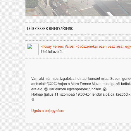
LEGFRISSEBB BEJEGYZÉSEINK
Fricsay Ferenc Városi Fúvószenekar ezen vesz részt: e
4 héttel ezelőtt
Van, aki már most izgatott a holnapi koncert miatt. Sosem go
ambíciói! 🙂🤭😉 Vajon a Móra Ferenc Múzeum dolgozói tudtak e
erejéig. 😉 Bár ekkora egyenpólónk nincsen. 😱 

Holnap (július 11. szombat) 19:00-kor lendül a pálca, kezdődik 
🥁
Ugrás a bejegyzésre