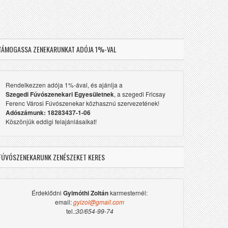
TÁMOGASSA ZENEKARUNKAT ADÓJA 1%-VAL
Rendelkezzen adója 1%-ával, és ajánlja a
Szegedi Fúvószenekari Egyesületnek
, a szegedi Fricsay
Ferenc Városi Fúvószenekar közhasznú szervezetének!
Adószámunk: 18283437-1-06
Köszönjük eddigi felajánlásaikat!
FÚVÓSZENEKARUNK ZENÉSZEKET KERES
Érdeklődni
Gyimóthi Zoltán
karmesternél:
email:
gyizol@gmail.com
tel.:
30/654-99-74