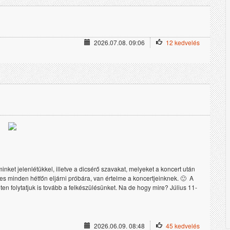
2026.07.08. 09:06
12 kedvelés
ket jelenlétükkel, illetve a dicsérő szavakat, melyeket a koncert után 
minden hétfőn eljárni próbára, van értelme a koncertjeinknek. 🙂  A 
éten folytatjuk is tovább a felkészülésünket. Na de hogy mire? Július 11-
2026.06.09. 08:48
45 kedvelés