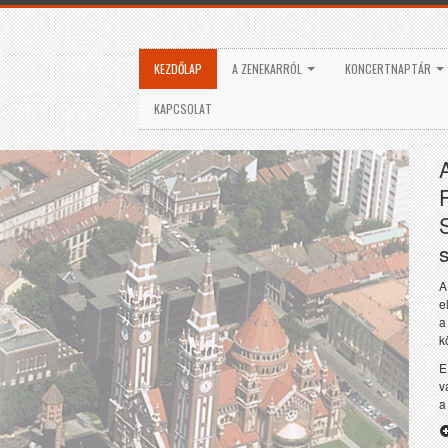
KEZDŐLAP
A ZENEKARRÓL
KONCERTNAPTÁR
KAPCSOLAT
s
A
e
a
k
E
v
a