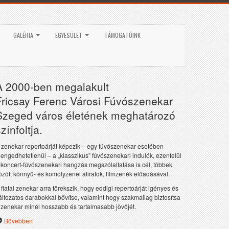
GALÉRIA
EGYESÜLET
TÁMOGATÓINK
A 2000-ben megalakult
Fricsay Ferenc Városi Fúvószenekar
Szeged város életének meghatározó
zínfoltja.
 zenekar repertoárját képezik – egy fúvószenekar esetében
lengedhetetlenül – a „klasszikus” fúvószenekari indulók, ezenfelül
 koncert-fúvószenekari hangzás megszólaltatása is cél, többek
özött könnyű- és komolyzenei átiratok, filmzenék előadásával.
 fiatal zenekar arra törekszik, hogy eddigi repertoárját igényes és
áltozatos darabokkal bővítse, valamint hogy szakmailag biztosítsa
 zenekar minél hosszabb és tartalmasabb jövőjét.
Bővebben