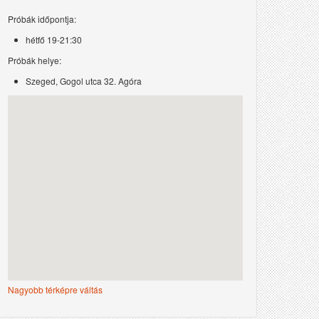
Próbák időpontja:
hétfő 19-21:30
Próbák helye:
Szeged, Gogol utca 32. Agóra
Nagyobb térképre váltás