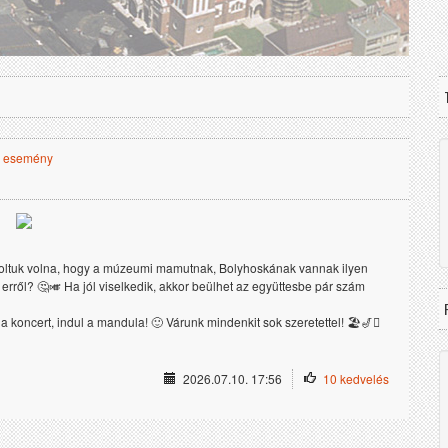
gy esemény
ndoltuk volna, hogy a múzeumi mamutnak, Bolyhoskának vannak ilyen 
rről? 🤔🎺 Ha jól viselkedik, akkor beülhet az együttesbe pár szám 
a koncert, indul a mandula! 🙂 Várunk mindenkit sok szeretettel! 🏖️🎷🪊
2026.07.10. 17:56
10 kedvelés