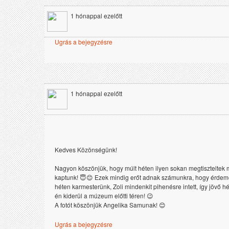
1 hónappal ezelőtt
Ugrás a bejegyzésre
1 hónappal ezelőtt
Kedves Közönségünk!

Nagyon köszönjük, hogy múlt héten ilyen sokan megtiszteltek min
kaptunk! 😇😊 Ezek mindig erőt adnak számunkra, hogy érdemes 
héten karmesterünk, Zoli mindenkit pihenésre intett, így jövő h
én kiderül a múzeum előtti téren! 😉 

A fotót köszönjük Angelika Samunak! 😊
Ugrás a bejegyzésre