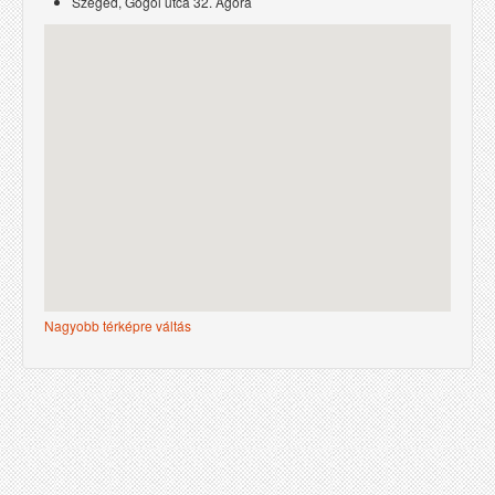
Szeged, Gogol utca 32. Agóra
Nagyobb térképre váltás