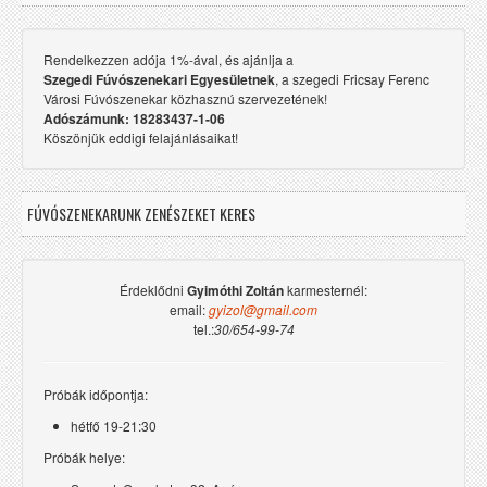
Rendelkezzen adója 1%-ával, és ajánlja a
Szegedi Fúvószenekari Egyesületnek
, a szegedi Fricsay Ferenc
Városi Fúvószenekar közhasznú szervezetének!
Adószámunk: 18283437-1-06
Köszönjük eddigi felajánlásaikat!
FÚVÓSZENEKARUNK ZENÉSZEKET KERES
Érdeklődni
Gyimóthi Zoltán
karmesternél:
email:
gyizol@gmail.com
tel.:
30/654-99-74
Próbák időpontja:
hétfő 19-21:30
Próbák helye: