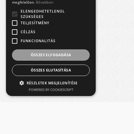
megfelelően.
Bővebben
ELENGEDHETETLENÜL
SZÜKSÉGES
TELJESÍTMÉNY
CÉLZÁS
FUNKCIONALITÁS
ÖSSZES ELFOGADÁSA
ÖSSZES ELUTASÍTÁSA
RÉSZLETEK MEGJELENÍTÉSE
POWERED BY COOKIESCRIPT
RÓLUNK
Szegedi Fúvószenekari Egyesület