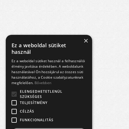
×
Ez a weboldal sütiket
használ
Ez a weboldal sütiket használ a felhasználói
élmény javítása érdekében. A weboldalunk
használatával Ön hozzájárul az összes süti
használatához, a Cookie szabályzatunknak
megfelelően.
Bővebben
ELENGEDHETETLENÜL
SZÜKSÉGES
TELJESÍTMÉNY
CÉLZÁS
FUNKCIONALITÁS