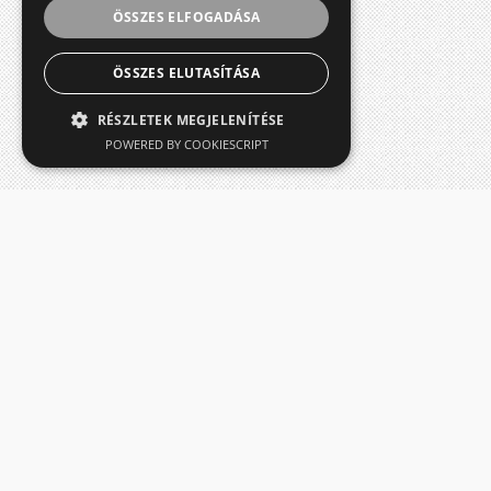
ÖSSZES ELFOGADÁSA
ÖSSZES ELUTASÍTÁSA
RÉSZLETEK MEGJELENÍTÉSE
POWERED BY COOKIESCRIPT
RÓLUNK
Szegedi Fúvószenekari Egyesület
6726 Szeged, Traktor u. 30. 2. ajtó
18283437-1-06